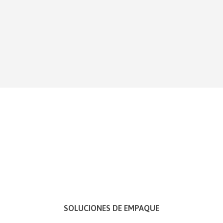
empaque, que es el eje central y estratégico, y
retail, como secundaria. Aparte de estas,
también esta conformada por otros negocios
como servicios financieros y bienes raíces, entre
otros.
SOLUCIONES DE EMPAQUE